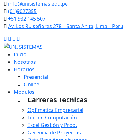
info@unisistemas.edu.pe
(01)9027355
+51 932 145 507
Av. Los Ruiseñores 278 – Santa Anita, Lima – Perú
Facebook
Instagram
Tiktok
Linkedin
Inicio
Nosotros
Horarios
Presencial
Online
Modulos
Carreras Tecnicas
Opfimatica Empresarial
Téc. en Computación
Excel Gestión y Prod.
Gerencia de Proyectos
Data Base Administrador